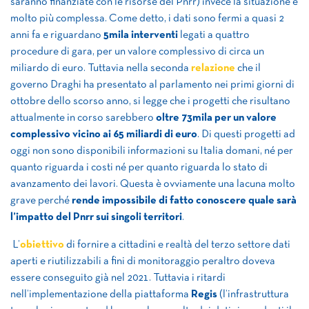
saranno finanziate con le risorse del Pnrr) invece la situazione è
molto più complessa. Come detto, i dati sono fermi a quasi 2
anni fa e riguardano
5mila interventi
legati a quattro
procedure di gara, per un valore complessivo di circa un
miliardo di euro. Tuttavia nella seconda
relazione
che il
governo Draghi ha presentato al parlamento nei primi giorni di
ottobre dello scorso anno, si legge che i progetti che risultano
attualmente in corso sarebbero
oltre 73mila per un valore
complessivo vicino ai 65 miliardi di euro
. Di questi progetti ad
oggi non sono disponibili informazioni su Italia domani, né per
quanto riguarda i costi né per quanto riguarda lo stato di
avanzamento dei lavori. Questa è ovviamente una lacuna molto
grave perché
rende impossibile di fatto conoscere quale sarà
l’impatto del Pnrr sui singoli territori
.
L’
obiettivo
di fornire a cittadini e realtà del terzo settore dati
aperti e riutilizzabili a fini di monitoraggio peraltro doveva
essere conseguito già nel 2021. Tuttavia i ritardi
nell’implementazione della piattaforma
Regis
(l’infrastruttura