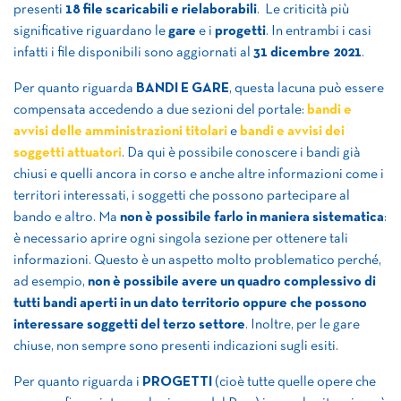
presenti
18 file scaricabili e rielaborabili
. Le criticità più
significative riguardano le
gare
e i
progetti
. In entrambi i casi
infatti i file disponibili sono aggiornati al
31 dicembre 2021
.
Per quanto riguarda
BANDI E GARE
, questa lacuna può essere
compensata accedendo a due sezioni del portale:
bandi e
avvisi delle amministrazioni titolari
e
bandi e avvisi dei
soggetti attuatori
. Da qui è possibile conoscere i bandi già
chiusi e quelli ancora in corso e anche altre informazioni come i
territori interessati, i soggetti che possono partecipare al
bando e altro. Ma
non è possibile farlo in maniera sistematica
:
è necessario aprire ogni singola sezione per ottenere tali
informazioni. Questo è un aspetto molto problematico perché,
ad esempio,
non è possibile avere un quadro complessivo di
tutti bandi aperti in un dato territorio oppure che possono
interessare soggetti del terzo settore
. Inoltre, per le gare
chiuse, non sempre sono presenti indicazioni sugli esiti.
Per quanto riguarda i
PROGETTI
(cioè tutte quelle opere che