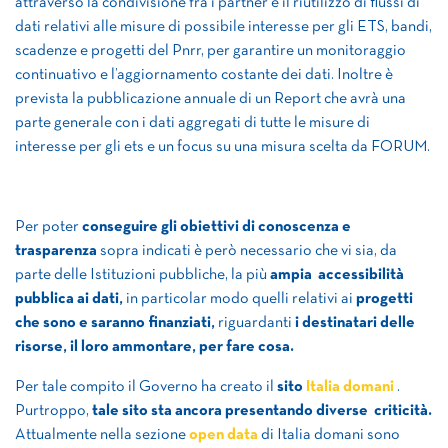
attraverso la condivisione fra i partner e il riutilizzo di flussi di
dati relativi alle misure di possibile interesse per gli ETS, bandi,
scadenze e progetti del Pnrr, per garantire un monitoraggio
continuativo e l’aggiornamento costante dei dati. Inoltre è
prevista la pubblicazione annuale di un Report che avrà una
parte generale con i dati aggregati di tutte le misure di
interesse per gli ets e un focus su una misura scelta da FORUM.
Per poter
conseguire gli obiettivi di conoscenza e
trasparenza
sopra indicati è però necessario che vi sia, da
parte delle Istituzioni pubbliche, la più
ampia accessibilità
pubblica ai dati,
in particolar modo quelli relativi ai
progetti
che sono e saranno finanziati,
riguardanti
i destinatari delle
risorse, il loro ammontare, per fare cosa.
Per tale compito il Governo ha creato il
sito
Italia domani
.
Purtroppo,
tale sito sta ancora presentando diverse criticità.
Attualmente nella sezione
open data
di Italia domani sono