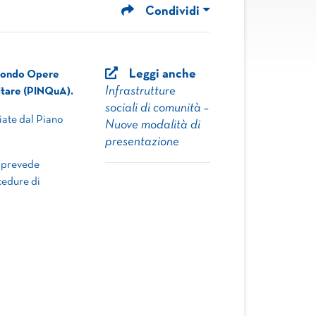
Condividi
Leggi anche
l Fondo Opere
Infrastrutture
bitare (PINQuA).
sociali di comunità –
ziate dal Piano
Nuove modalità di
presentazione
, prevede
cedure di