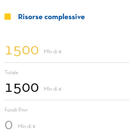
Risorse complessive
1500
Mln di €
Totale
1500
Mln di €
Fondi Pnrr
0
Mln di €