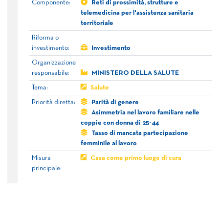
Componente:
Reti di prossimità, strutture e
telemedicina per l'assistenza sanitaria
territoriale
Riforma o
investimento:
Investimento
Organizzazione
responsabile:
MINISTERO DELLA SALUTE
Tema:
Salute
Priorità diretta:
Parità di genere
Asimmetria nel lavoro familiare nelle
coppie con donna di 25-44
Tasso di mancata partecipazione
femminile al lavoro
Misura
Casa come primo luogo di cura
principale: