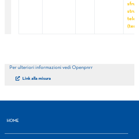
sfrut
strum
telem
(terz
Per ulteriori informazioni vedi Openpnrr
Link alla misura
HOME