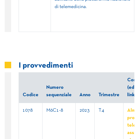
di telemedicina.
I provvedimenti
Comm
Numero
(ed e
Codice
sequenziale
Anno
Trimestre
link)
1078
M6C1-8
2023
T4
Alme
proge
telem
asseg