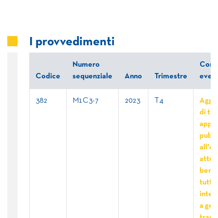
I provvedimenti
Numero
Comm
Codice
sequenziale
Anno
Trimestre
event
382
M1C3-7
2023
T4
Aggiu
di tutt
appal
pubbl
all'e
attua
benef
tutti 
inter
a gest
trans