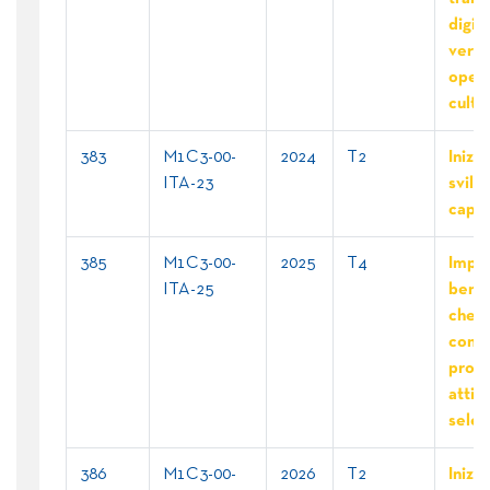
digit
verde
opera
cultur
383
M1C3-00-
2024
T2
Inizia
ITA-23
svilu
capac
385
M1C3-00-
2025
T4
Impr
ITA-25
benef
che
concl
proge
attivi
selez
386
M1C3-00-
2026
T2
Inizia