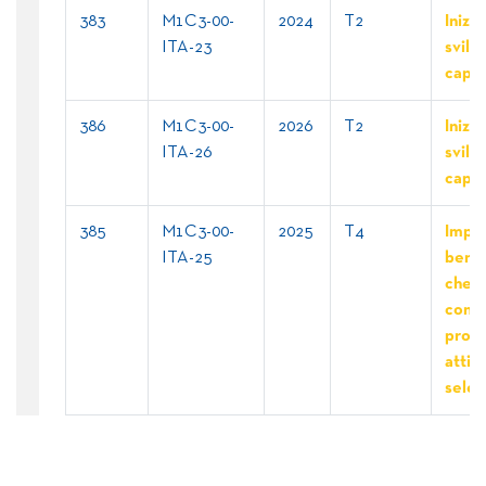
383
M1C3-00-
2024
T2
Inizia
ITA-23
svilu
capac
386
M1C3-00-
2026
T2
Inizia
ITA-26
svilu
capac
385
M1C3-00-
2025
T4
Impr
ITA-25
benef
che
concl
proge
attivi
selez