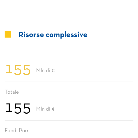
Risorse complessive
155
Mln di €
Totale
155
Mln di €
Fondi Pnrr