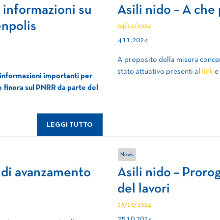
 informazioni su
Asili nido – A ch
enpolis
04/11/2024
4.11.2024
A proposito della misura conce
stato attuativo presenti al
link
e
informazioni importanti per
to finora sul PNRR da parte del
LEGGI TUTTO
News
to di avanzamento
Asili nido – Pror
del lavori
25/10/2024
25.10.2024