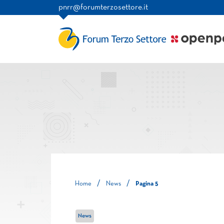
pnrr@forumterzosettore.it
/
/
Home
News
Pagina 5
News