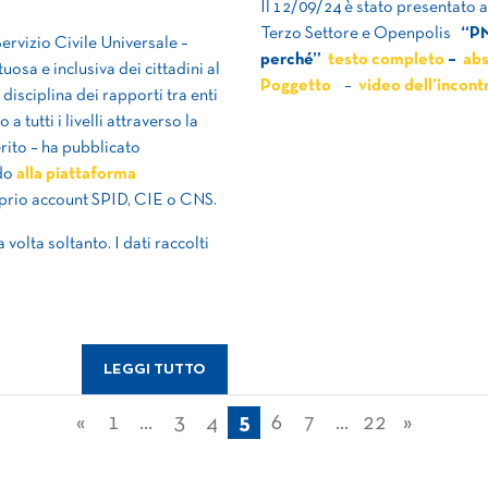
Il 12/09/24 è stato presentato 
Terzo Settore e Openpolis
“PN
Servizio Civile Universale –
perché”
testo completo
–
ab
sa e inclusiva dei cittadini al
Poggetto
–
video dell’incont
disciplina dei rapporti tra enti
 tutti i livelli attraverso la
ito – ha pubblicato
ndo
alla piattaforma
oprio account SPID, CIE o CNS.
volta soltanto. I dati raccolti
LEGGI TUTTO
Navigazione
«
1
…
3
4
5
6
7
…
22
»
articoli