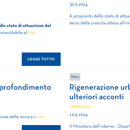
30.9.2024
A proposito dello stato di attu
terzo della crescita attesa all’ini
lo stato di attuazione del
 consultabile al
link
.
LEGGI TUTTO
News
pprofondimento
Rigenerazione ur
ulteriori acconti
16/09/2024
16.9.2024
ione della misura v.
link
.
Il Ministero dell’interno – Dipart