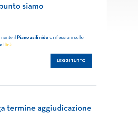
e punto siamo
rnente il
Piano asili nido
v. riflessioni sullo
 al
link.
LEGGI TUTTO
oga termine aggiudicazione