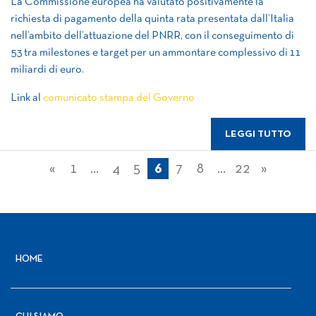
La Commissione europea ha valutato positivamente la
richiesta di pagamento della quinta rata presentata dall’Italia
nell’ambito dell’attuazione del PNRR, con il conseguimento di
53 tra milestones e target per un ammontare complessivo di 11
miliardi di euro.
Link al
comunicato stampa del Governo
LEGGI TUTTO
Navigazione
«
1
…
4
5
6
7
8
…
22
»
articoli
HOME